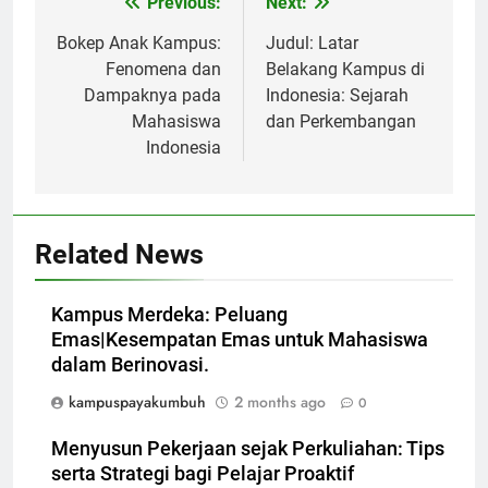
Post
Previous:
Next:
navigation
Bokep Anak Kampus:
Judul: Latar
Fenomena dan
Belakang Kampus di
Dampaknya pada
Indonesia: Sejarah
Mahasiswa
dan Perkembangan
Indonesia
Related News
Kampus Merdeka: Peluang
Emas|Kesempatan Emas untuk Mahasiswa
dalam Berinovasi.
kampuspayakumbuh
2 months ago
0
Menyusun Pekerjaan sejak Perkuliahan: Tips
serta Strategi bagi Pelajar Proaktif