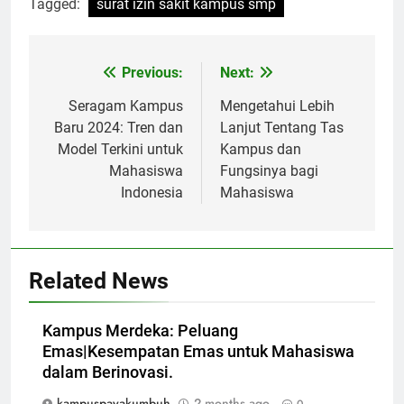
Tagged:
surat izin sakit kampus smp
Post
Previous:
Next:
navigation
Seragam Kampus
Mengetahui Lebih
Baru 2024: Tren dan
Lanjut Tentang Tas
Model Terkini untuk
Kampus dan
Mahasiswa
Fungsinya bagi
Indonesia
Mahasiswa
Related News
Kampus Merdeka: Peluang
Emas|Kesempatan Emas untuk Mahasiswa
dalam Berinovasi.
kampuspayakumbuh
2 months ago