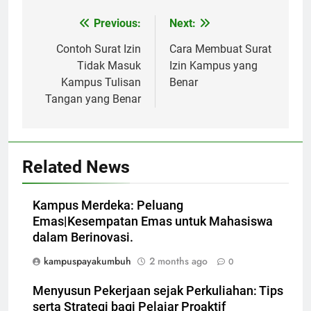
Post
Previous:
Next:
navigation
Contoh Surat Izin
Cara Membuat Surat
Tidak Masuk
Izin Kampus yang
Kampus Tulisan
Benar
Tangan yang Benar
Related News
Kampus Merdeka: Peluang
Emas|Kesempatan Emas untuk Mahasiswa
dalam Berinovasi.
kampuspayakumbuh
2 months ago
0
Menyusun Pekerjaan sejak Perkuliahan: Tips
serta Strategi bagi Pelajar Proaktif