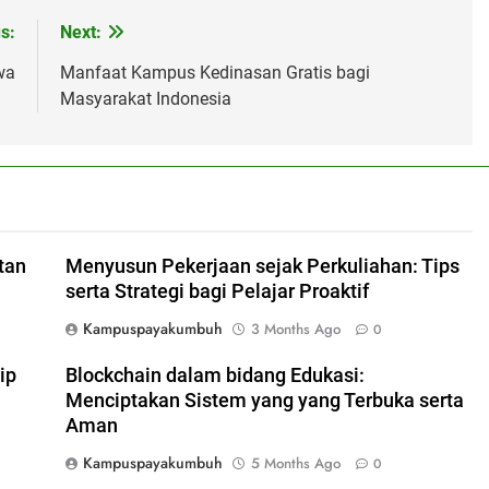
s:
Next:
wa
Manfaat Kampus Kedinasan Gratis bagi
Masyarakat Indonesia
tan
Menyusun Pekerjaan sejak Perkuliahan: Tips
serta Strategi bagi Pelajar Proaktif
Kampuspayakumbuh
3 Months Ago
0
ip
Blockchain dalam bidang Edukasi:
Menciptakan Sistem yang yang Terbuka serta
Aman
Kampuspayakumbuh
5 Months Ago
0