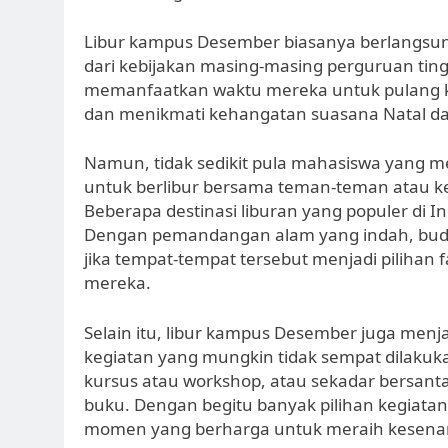
Libur kampus Desember biasanya berlangsun
dari kebijakan masing-masing perguruan ting
memanfaatkan waktu mereka untuk pulang 
dan menikmati kehangatan suasana Natal d
Namun, tidak sedikit pula mahasiswa yang me
untuk berlibur bersama teman-teman atau ke
Beberapa destinasi liburan yang populer di I
Dengan pemandangan alam yang indah, budaya
jika tempat-tempat tersebut menjadi pilihan
mereka.
Selain itu, libur kampus Desember juga men
kegiatan yang mungkin tidak sempat dilakuka
kursus atau workshop, atau sekadar bersant
buku. Dengan begitu banyak pilihan kegiatan
momen yang berharga untuk meraih kesen