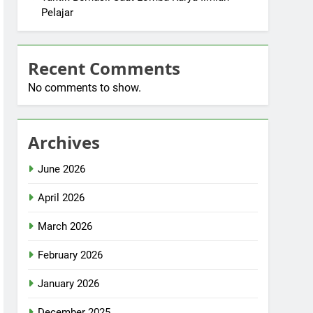
Pelajar
Recent Comments
No comments to show.
Archives
June 2026
April 2026
March 2026
February 2026
January 2026
December 2025