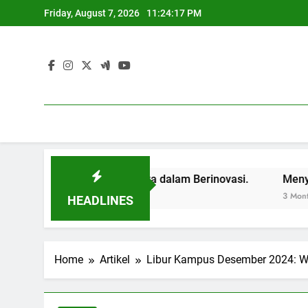
Skip
Friday, August 7, 2026
11:24:18 PM
to
content
untuk Mahasiswa dalam Berinovasi.
Menyusun Pekerjaa
3 Months Ago
HEADLINES
Home
Artikel
Libur Kampus Desember 2024: Wa