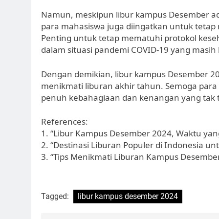
Namun, meskipun libur kampus Desember ada
para mahasiswa juga diingatkan untuk teta
Penting untuk tetap mematuhi protokol kese
dalam situasi pandemi COVID-19 yang masih
Dengan demikian, libur kampus Desember 20
menikmati liburan akhir tahun. Semoga par
penuh kebahagiaan dan kenangan yang tak 
References:
1. “Libur Kampus Desember 2024, Waktu yang
2. “Destinasi Liburan Populer di Indonesia 
3. “Tips Menikmati Liburan Kampus Desembe
Tagged:
libur kampus desember 2024