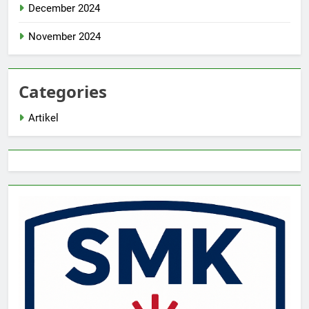
December 2024
November 2024
Categories
Artikel