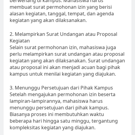
berwenang di kampus. Mahasiswa harus
membuat surat permohonan izin yang berisi
alasan kegiatan, tanggal, tempat, dan agenda
kegiatan yang akan dilaksanakan.
2. Melampirkan Surat Undangan atau Proposal
Kegiatan
Selain surat permohonan izin, mahasiswa juga
perlu melampirkan surat undangan atau proposal
kegiatan yang akan dilaksanakan. Surat undangan
atau proposal ini akan menjadi acuan bagi pihak
kampus untuk menilai kegiatan yang diajukan.
3. Menunggu Persetujuan dari Pihak Kampus
Setelah mengajukan permohonan izin beserta
lampiran-lampirannya, mahasiswa harus
menunggu persetujuan dari pihak kampus.
Biasanya proses ini membutuhkan waktu
beberapa hari hingga satu minggu, tergantung
kompleksitas kegiatan yang diajukan.