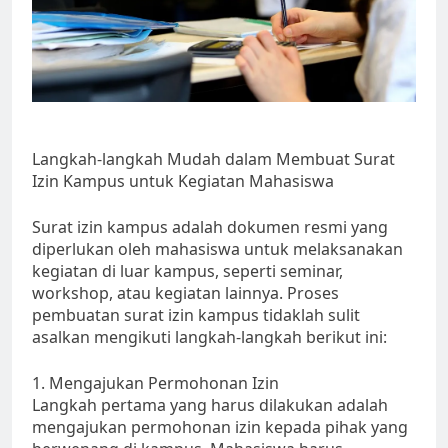
Langkah-langkah Mudah dalam Membuat Surat
Izin Kampus untuk Kegiatan Mahasiswa
Surat izin kampus adalah dokumen resmi yang
diperlukan oleh mahasiswa untuk melaksanakan
kegiatan di luar kampus, seperti seminar,
workshop, atau kegiatan lainnya. Proses
pembuatan surat izin kampus tidaklah sulit
asalkan mengikuti langkah-langkah berikut ini:
1. Mengajukan Permohonan Izin
Langkah pertama yang harus dilakukan adalah
mengajukan permohonan izin kepada pihak yang