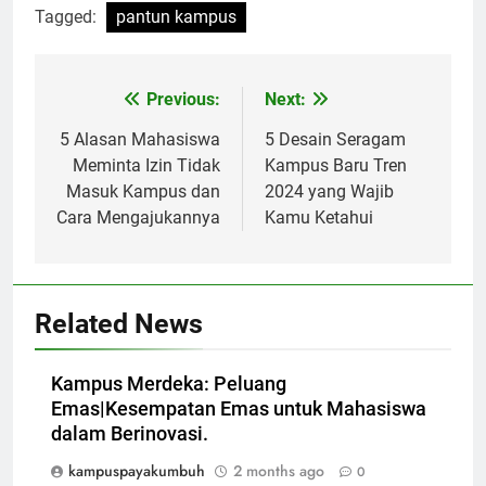
Tagged:
pantun kampus
Post
Previous:
Next:
navigation
5 Alasan Mahasiswa
5 Desain Seragam
Meminta Izin Tidak
Kampus Baru Tren
Masuk Kampus dan
2024 yang Wajib
Cara Mengajukannya
Kamu Ketahui
Related News
Kampus Merdeka: Peluang
Emas|Kesempatan Emas untuk Mahasiswa
dalam Berinovasi.
kampuspayakumbuh
2 months ago
0