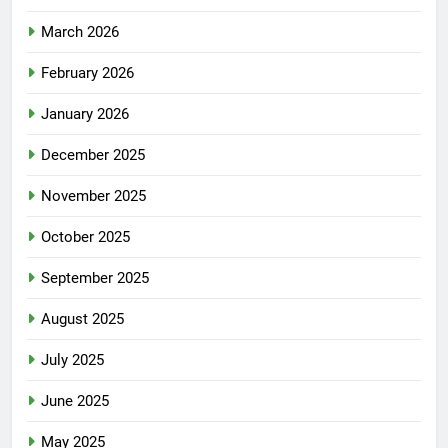
March 2026
February 2026
January 2026
December 2025
November 2025
October 2025
September 2025
August 2025
July 2025
June 2025
May 2025