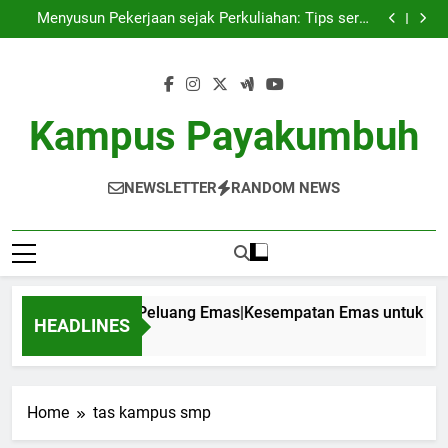
Kampus Merdeka: Peluang Emas|Kesempatan Emas
Skip
untuk Mahasiswa dalam Berinovasi.
Menyusun Pekerjaan sejak Perkuliahan: Tips serta
to
Strategi bagi Pelajar Proaktif
Universitas Berbasis Data: Pengelolaan Arsip
Pendidikan secara Efektif
Blockchain dalam bidang Edukasi: Menciptakan
content
Sistem yang yang Terbuka serta Aman
Kampus Merdeka: Peluang Emas|Kesempatan Emas
untuk Mahasiswa dalam Berinovasi.
Menyusun Pekerjaan sejak Perkuliahan: Tips serta
Strategi bagi Pelajar Proaktif
Universitas Berbasis Data: Pengelolaan Arsip
Kampus Payakumbuh
Pendidikan secara Efektif
Blockchain dalam bidang Edukasi: Menciptakan
Sistem yang yang Terbuka serta Aman
NEWSLETTER
RANDOM NEWS
ampus Merdeka: Peluang Emas|Kesempatan Emas untuk Maha
HEADLINES
 Months Ago
Home
tas kampus smp