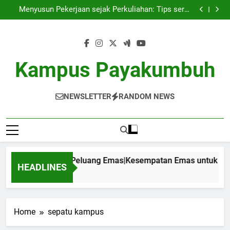
Kampus Merdeka: Peluang Emas|Kesempatan Emas
Skip
untuk Mahasiswa dalam Berinovasi.
Menyusun Pekerjaan sejak Perkuliahan: Tips serta
to
Strategi bagi Pelajar Proaktif
Universitas Berbasis Data: Pengelolaan Arsip
Pendidikan secara Efektif
Blockchain dalam bidang Edukasi: Menciptakan
content
Sistem yang yang Terbuka serta Aman
Kampus Merdeka: Peluang Emas|Kesempatan Emas
untuk Mahasiswa dalam Berinovasi.
Menyusun Pekerjaan sejak Perkuliahan: Tips serta
Strategi bagi Pelajar Proaktif
Universitas Berbasis Data: Pengelolaan Arsip
Kampus Payakumbuh
Pendidikan secara Efektif
Blockchain dalam bidang Edukasi: Menciptakan
Sistem yang yang Terbuka serta Aman
NEWSLETTER
RANDOM NEWS
ampus Merdeka: Peluang Emas|Kesempatan Emas untuk Maha
HEADLINES
 Months Ago
Home
sepatu kampus