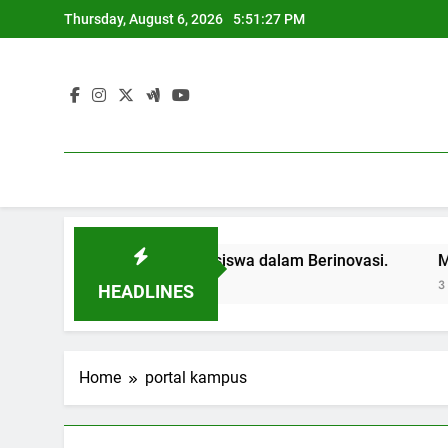
Skip
Thursday, August 6, 2026
5:51:27 PM
to
content
n Emas untuk Mahasiswa dalam Berinovasi.
Menyusun P
3 Months Ago
HEADLINES
Home
portal kampus