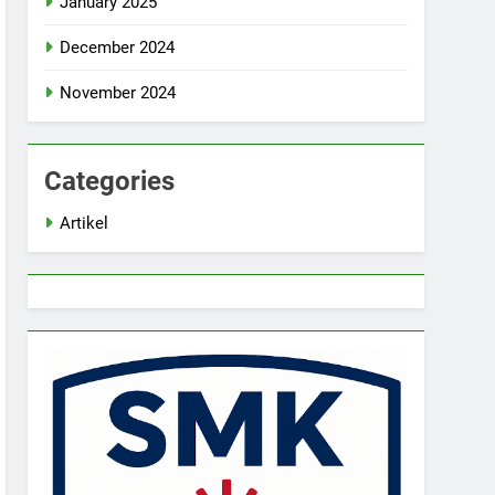
January 2025
December 2024
November 2024
Categories
Artikel