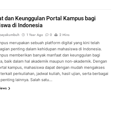
t dan Keunggulan Portal Kampus bagi
swa di Indonesia
payakumbuh
1 Year Ago
0
2 Mins
mpus merupakan sebuah platform digital yang kini telah
agian penting dalam kehidupan mahasiswa di Indonesia.
ampus memberikan banyak manfaat dan keunggulan bagi
a, baik dalam hal akademik maupun non-akademik. Dengan
ortal kampus, mahasiswa dapat dengan mudah mengakses
terkait perkuliahan, jadwal kuliah, hasil ujian, serta berbagai
 penting lainnya. Salah satu…
News