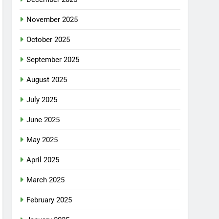
November 2025
October 2025
September 2025
August 2025
July 2025
June 2025
May 2025
April 2025
March 2025
February 2025