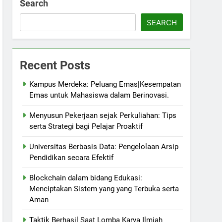
Search
SEARCH
Recent Posts
Kampus Merdeka: Peluang Emas|Kesempatan
Emas untuk Mahasiswa dalam Berinovasi.
Menyusun Pekerjaan sejak Perkuliahan: Tips
serta Strategi bagi Pelajar Proaktif
Universitas Berbasis Data: Pengelolaan Arsip
Pendidikan secara Efektif
Blockchain dalam bidang Edukasi:
Menciptakan Sistem yang yang Terbuka serta
Aman
Taktik Berhasil Saat Lomba Karya Ilmiah