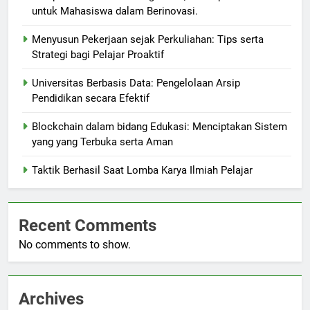
untuk Mahasiswa dalam Berinovasi.
Menyusun Pekerjaan sejak Perkuliahan: Tips serta
Strategi bagi Pelajar Proaktif
Universitas Berbasis Data: Pengelolaan Arsip
Pendidikan secara Efektif
Blockchain dalam bidang Edukasi: Menciptakan Sistem
yang yang Terbuka serta Aman
Taktik Berhasil Saat Lomba Karya Ilmiah Pelajar
Recent Comments
No comments to show.
Archives