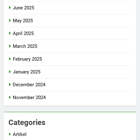
June 2025
May 2025
April 2025
March 2025
February 2025
January 2025
December 2024
November 2024
Categories
Artikel