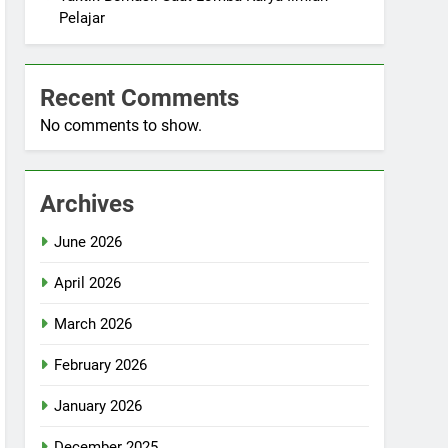
Pelajar
Recent Comments
No comments to show.
Archives
June 2026
April 2026
March 2026
February 2026
January 2026
December 2025