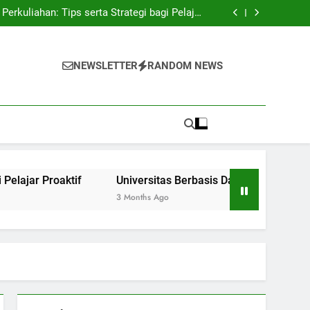
g Emas|Kesempatan Emas untuk Mahasiswa
dalam Berinovasi.
erkuliahan: Tips serta Strategi bagi Pelajar
Proaktif
 Pengelolaan Arsip Pendidikan secara Efektif
asi: Menciptakan Sistem yang yang Terbuka
serta Aman
g Emas|Kesempatan Emas untuk Mahasiswa
dalam Berinovasi.
erkuliahan: Tips serta Strategi bagi Pelajar
NEWSLETTER
RANDOM NEWS
Proaktif
 Pengelolaan Arsip Pendidikan secara Efektif
asi: Menciptakan Sistem yang yang Terbuka
serta Aman
roaktif
Universitas Berbasis Data: Pengelolaan Arsip Pe
3 Months Ago