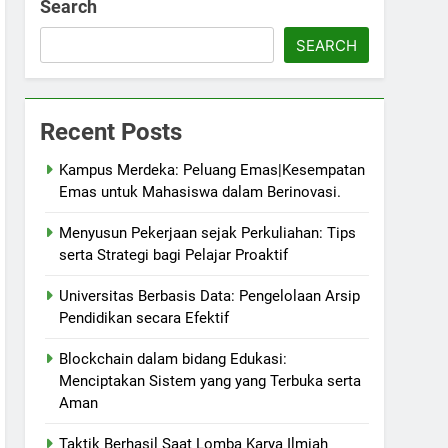
Search
SEARCH
Recent Posts
Kampus Merdeka: Peluang Emas|Kesempatan
Emas untuk Mahasiswa dalam Berinovasi.
Menyusun Pekerjaan sejak Perkuliahan: Tips
serta Strategi bagi Pelajar Proaktif
Universitas Berbasis Data: Pengelolaan Arsip
Pendidikan secara Efektif
Blockchain dalam bidang Edukasi:
Menciptakan Sistem yang yang Terbuka serta
Aman
Taktik Berhasil Saat Lomba Karya Ilmiah